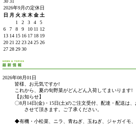
30
31
2026年9月の定休日
日
月
火
水
木
金
土
1
2
3
4
5
6
7
8
9
10
11
12
13
14
15
16
17
18
19
20
21
22
23
24
25
26
27
28
29
30
2026年08月01日
皆様、お元気ですか!
これから、夏の旬野菜がどんどん入荷してまいります!
【お知らせ】
〇8月14日(金)・15日(土)のご注文受付、配達・配送は
させて頂きます。ご了承ください。
◆有機・小松菜、ニラ、青ねぎ、玉ねぎ、ジャガイモ、