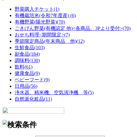
野菜購入チケット(1)
有機栽培米(令和7年度産) (6)
有機野菜(陽光野菜)(70)
ごきげん野菜(有機認定 他)<各商品、3Pより受付>(70)
おせち料理<期間限定>(7)
季節限定商品(年末商品 他)(12)
生鮮食品(103)
副食品(184)
調味料(130)
飲料(61)
健康食品(9)
ベビーフード(9)
日用品(56)
浄水器、精米機、空気清浄機 等(5)
自然派化粧品(11)